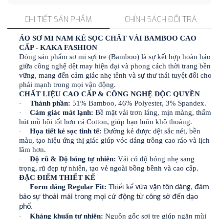
CHI TIẾT SẢN PHẨM
CHÍNH SÁCH ĐỔI TRẢ
ÁO SƠ MI NAM KẺ SỌC CHẤT VẢI BAMBOO CAO
CẤP - KAKA FASHION
Dòng sản phẩm sơ mi sợi tre (Bamboo) là sự kết hợp hoàn hảo
giữa công nghệ dệt may hiện đại và phong cách thời trang bền
vững, mang đến cảm giác nhẹ tênh và sự thư thái tuyệt đối cho
phái mạnh trong mọi vận động.
CHẤT LIỆU CAO CẤP & CÔNG NGHỆ ĐỘC QUYỀN
Thành phần:
51% Bamboo, 46% Polyester, 3% Spandex.
·
Cảm giác mát lạnh:
Bề mặt vải trơn láng, mịn màng, thấm
·
hút mồ hôi tốt hơn cả Cotton, giúp bạn luôn khô thoáng.
Họa tiết kẻ sọc tinh tế:
Đường kẻ được dệt sắc nét, bền
·
màu, tạo hiệu ứng thị giác giúp vóc dáng trông cao ráo và lịch
lãm hơn.
Độ rũ & Độ bóng tự nhiên:
Vải có độ bóng nhẹ sang
·
trọng, rũ đẹp tự nhiên, tạo vẻ ngoài bồng bềnh và cao cấp.
ĐẶC ĐIỂM THIẾT KẾ
Form dáng Regular Fit:
Thiết kế
·
vừa vặn tôn dáng, đảm
bảo sự thoải mái trong mọi cử động từ công sở đến dạo
phố.
Kháng khuẩn tự nhiên:
Nguồn gốc sợi tre giúp ngăn mùi
·