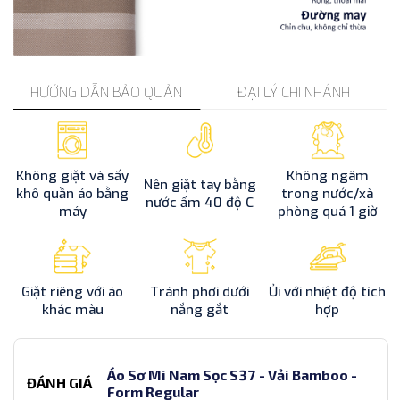
HƯỚNG DẪN BẢO QUẢN
ĐẠI LÝ CHI NHÁNH
Không giặt và sấy
Không ngâm
Nên giặt tay bằng
khô quần áo bằng
trong nước/xà
nước ấm 40 độ C
máy
phòng quá 1 giờ
Giặt riêng với áo
Tránh phơi dưới
Ủi với nhiệt độ tích
khác màu
nắng gắt
hợp
Áo Sơ Mi Nam Sọc S37 - Vải Bamboo -
ĐÁNH GIÁ
Form Regular