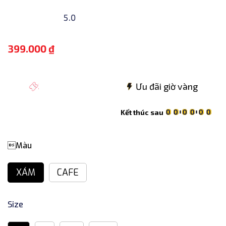
5.0
399.000 ₫
399.000 ₫
Ưu đãi giờ vàng
0
0
0
0
0
0
0
0
0
0
0
0
Kết thúc sau
0
0
0
0
0
0
0
0
0
0
0
0
Màu
XÁM
CAFE
Size