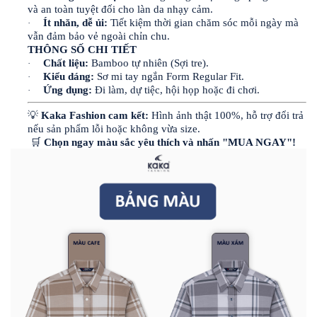
và an toàn tuyệt đối cho làn da nhạy cảm.
Ít nhăn, dễ ủi:
Tiết kiệm thời gian chăm sóc mỗi ngày mà
·
vẫn đảm bảo vẻ ngoài chỉn chu.
THÔNG SỐ CHI TIẾT
Chất liệu:
Bamboo tự nhiên (Sợi tre).
·
Kiểu dáng:
Sơ mi tay ngắn Form Regular Fit.
·
Ứng dụng:
Đi làm, dự tiệc, hội họp hoặc đi chơi.
·
💡
Kaka Fashion cam kết:
Hình ảnh thật 100%, hỗ trợ đổi trả
nếu sản phẩm lỗi hoặc không vừa size.
🛒
Chọn ngay màu sắc yêu thích và nhấn "MUA NGAY"!