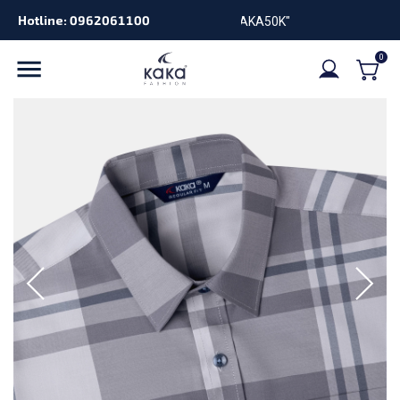
Hotline: 0962061100
GIẢM 5
0