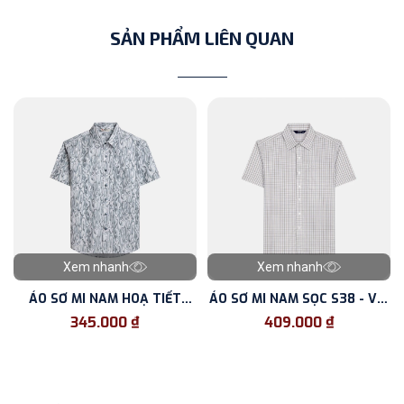
SẢN PHẨM LIÊN QUAN
Xem nhanh
Xem nhanh
ÁO SƠ MI NAM HOẠ TIẾT
ÁO SƠ MI NAM SỌC S38 - VẢI
CAMO - FORM REGULAR - VẢI
BAMBOO - FORM CLASSIC
345.000 ₫
409.000 ₫
BAMBOO