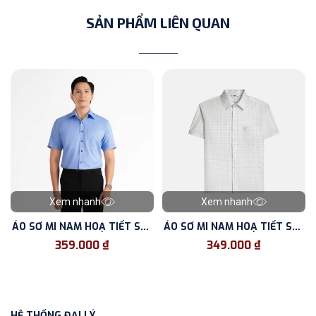
SẢN PHẨM LIÊN QUAN
Xem nhanh
Xem nhanh
ÁO SƠ MI NAM HOẠ TIẾT S46
ÁO SƠ MI NAM HOẠ TIẾT S44
- FORM CLASSIC - VẢI
- FORM CLASSIC - VẢI
359.000 ₫
349.000 ₫
BAMBOO
BAMBOO
HỆ THỐNG ĐẠI LÝ