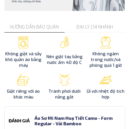
HƯỚNG DẪN BẢO QUẢN
ĐẠI LÝ CHI NHÁNH
Không giặt và sấy
Không ngâm
Nên giặt tay bằng
khô quần áo bằng
trong nước/xà
nước ấm 40 độ C
máy
phòng quá 1 giờ
Giặt riêng với áo
Tránh phơi dưới
Ủi với nhiệt độ tích
khác màu
nắng gắt
hợp
Áo Sơ Mi Nam Hoạ Tiết Camo - Form
ĐÁNH GIÁ
Regular - Vải Bamboo