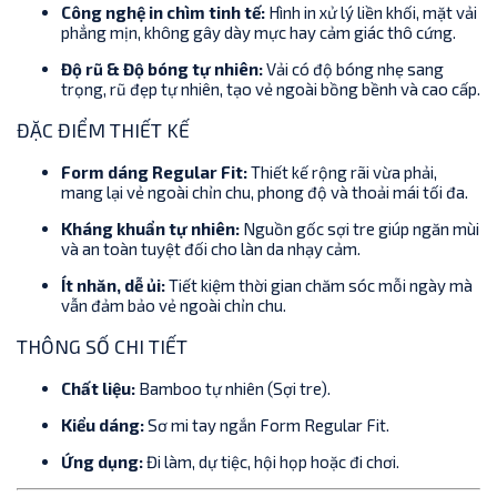
Công nghệ in chìm tinh tế:
Hình in xử lý liền khối, mặt vải
phẳng mịn, không gây dày mực hay cảm giác thô cứng.
Độ rũ & Độ bóng tự nhiên:
Vải có độ bóng nhẹ sang
trọng, rũ đẹp tự nhiên, tạo vẻ ngoài bồng bềnh và cao cấp.
ĐẶC ĐIỂM THIẾT KẾ
Form dáng Regular Fit:
Thiết kế rộng rãi vừa phải,
mang lại vẻ ngoài chỉn chu, phong độ và thoải mái tối đa.
Kháng khuẩn tự nhiên:
Nguồn gốc sợi tre giúp ngăn mùi
và an toàn tuyệt đối cho làn da nhạy cảm.
Ít nhăn, dễ ủi:
Tiết kiệm thời gian chăm sóc mỗi ngày mà
vẫn đảm bảo vẻ ngoài chỉn chu.
THÔNG SỐ CHI TIẾT
Chất liệu:
Bamboo tự nhiên (Sợi tre).
Kiểu dáng:
Sơ mi tay ngắn Form Regular Fit.
Ứng dụng:
Đi làm, dự tiệc, hội họp hoặc đi chơi.