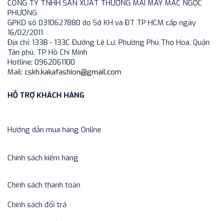
CÔNG TY TNHH SẢN XUẤT THƯƠNG MẠI MAY MẶC NGỌC
PHƯƠNG
GPKD số 0310627880 do Sở KH và ĐT TP HCM cấp ngày
16/02/2011
Địa chỉ: 133B - 133C Đường Lê Lư, Phường Phú Thọ Hoà, Quận
Tân phú, TP Hồ Chí Minh
Hotline: 0962061100
Mail:
cskh.kakafashion@gmail.com
HỖ TRỢ KHÁCH HÀNG
Hướng dẫn mua hàng Online
Chính sách kiểm hàng
Chính sách thanh toán
Chính sách đổi trả