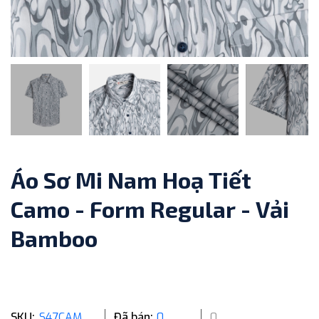
Áo Sơ Mi Nam Hoạ Tiết
Camo - Form Regular - Vải
Bamboo
SKU:
S47CAMO
Đã bán:
0
0