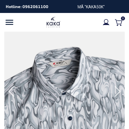
Hotline: 0962061100
GIẢM 50K KHI NHẬP MÃ "KAKA50K"
0